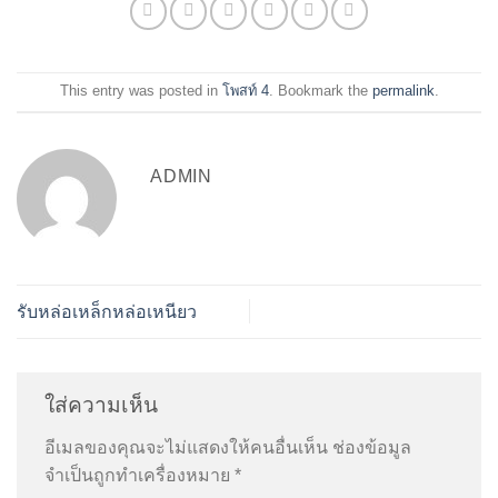
This entry was posted in
โพสท์ 4
. Bookmark the
permalink
.
ADMIN
รับหล่อเหล็กหล่อเหนียว
ใส่ความเห็น
อีเมลของคุณจะไม่แสดงให้คนอื่นเห็น
ช่องข้อมูล
จำเป็นถูกทำเครื่องหมาย
*