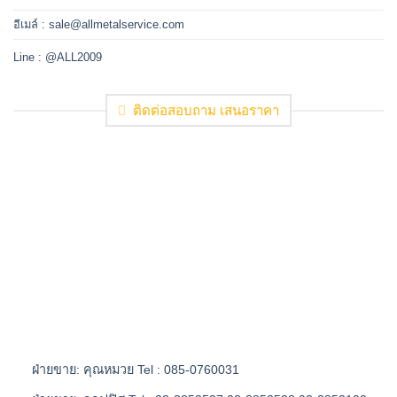
อีเมล์ : sale@allmetalservice.com
Line : @ALL2009
ติดต่อสอบถาม เสนอราคา
ฝ่ายขาย: คุณหมวย Tel : 085-0760031